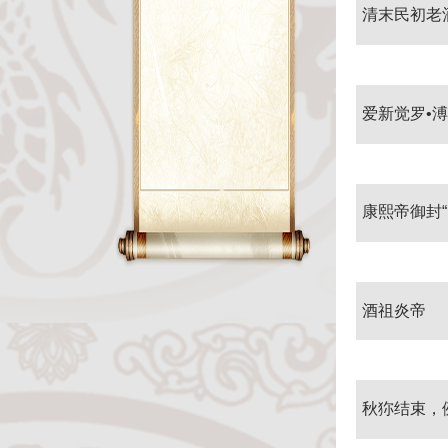
清末民初老
爱新觉罗•溥
康熙帝御封“
酒祖炎帝
秋狝结束，