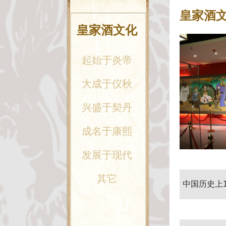
皇家酒
皇家酒文化
起始于炎帝
大成于仪秋
兴盛于契丹
成名于康熙
发展于现代
其它
中国历史上