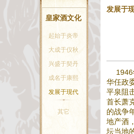
发展于
皇家酒文化
起始于炎帝
大成于仪秋
兴盛于契丹
19
成名于康熙
华任政
平泉阻
发展于现代
首长萧
的战争
其它
地产酒
坛当地