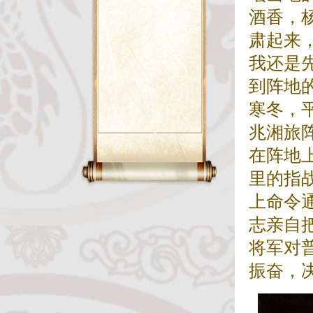
酒香，
肃起来
我还是
到阵地
寒冬，
兆湘旅
在阵地
里的指
上命令
志亲自
将军对
振奋，