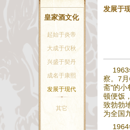
发展于
皇家酒文化
起始于炎帝
大成于仪秋
兴盛于契丹
19
成名于康熙
察。7
斋”的
发展于现代
顿便饭
致勃勃
其它
为全国
19