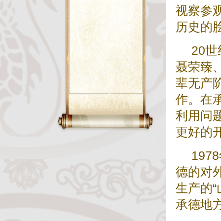
视察参
历史的
20
聂荣臻
辈无产
作。在
利用问
更好的
19
德的对
生产的
承德地